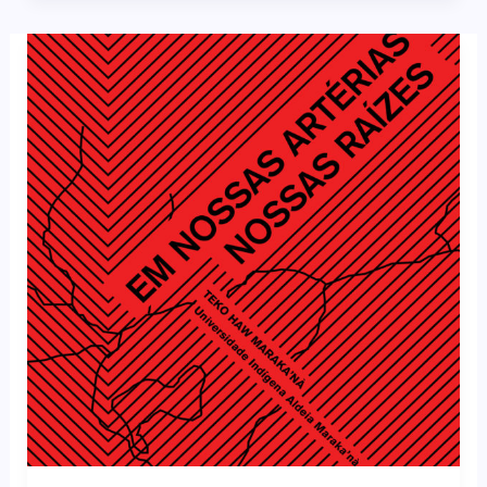
LIVRO
EM
NOSSAS
ARTÉRIAS
NOSSAS
RAÍZES