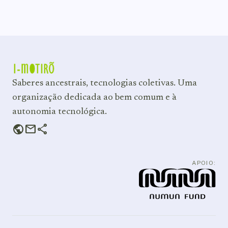
guattari
Saberes ancestrais, tecnologias coletivas. Uma
organização dedicada ao bem comum e à
autonomia tecnológica.
public
mail
share
APOIO: