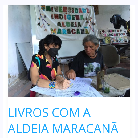
UZE’EG
ZE’EGAR
HAW
A’E
–
CANTOS
E
ENCANTOS
LIVROS COM A
ALDEIA MARACANÃ