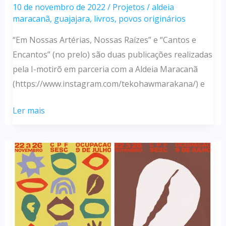
10 de novembro de 2022
/
Projetos
/
aldeia
maracanã
,
guajajara
,
livros
,
povos originários
“Em Nossas Artérias, Nossas Raízes” e “Cantos e
Encantos” (no prelo) são duas publicações realizadas
pela I-motirõ em parceria com a Aldeia Maracanã
(https://www.instagram.com/tekohawmarakana/) e
LIVROS
Ler mais
COM
A
ALDEIA
MARACANÃ