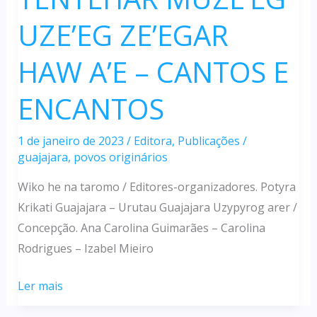
UZE’EG ZE’EGAR
HAW A’E – CANTOS E
ENCANTOS
1 de janeiro de 2023
/
Editora
,
Publicações
/
guajajara
,
povos originários
Wiko he na taromo / Editores-organizadores. Potyra
Krikati Guajajara – Urutau Guajajara Uzypyrog arer /
Concepção. Ana Carolina Guimarães – Carolina
Rodrigues – Izabel Mieiro
TENTEHAR
Ler mais
MUZE’EG