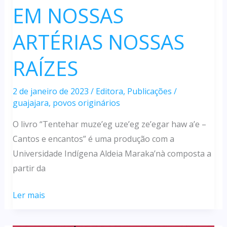
EM NOSSAS
ARTÉRIAS NOSSAS
RAÍZES
2 de janeiro de 2023
/
Editora
,
Publicações
/
guajajara
,
povos originários
O livro “Tentehar muze’eg uze’eg ze’egar haw a’e –
Cantos e encantos” é uma produção com a
Universidade Indígena Aldeia Maraka’nà composta a
partir da
EM
Ler mais
NOSSAS
ARTÉRIAS