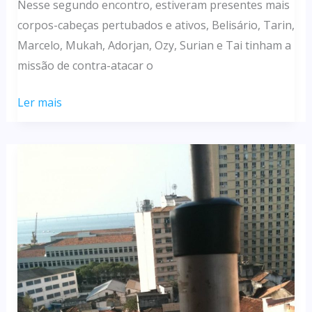
Nesse segundo encontro, estiveram presentes mais
corpos-cabeças pertubados e ativos, Belisário, Tarin,
Marcelo, Mukah, Adorjan, Ozy, Surian e Tai tinham a
missão de contra-atacar o
2º
Ler mais
Mutirão
do
IP://
4.0
Beta