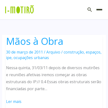
Ir
search
para
o
conteúdo
Mãos à Obra
30 de março de 2011
/
Arquivo
/
construção
,
espaços
,
ipe
,
ocupações urbanas
Nessa quinta, 31/03/11 depois de diversos mutirões
e reuniões afetivas iremos começar as obras
estruturais do IP:// 0.4 Essas obras estruturais serão
financiadas por parte…
Mãos
Ler mais