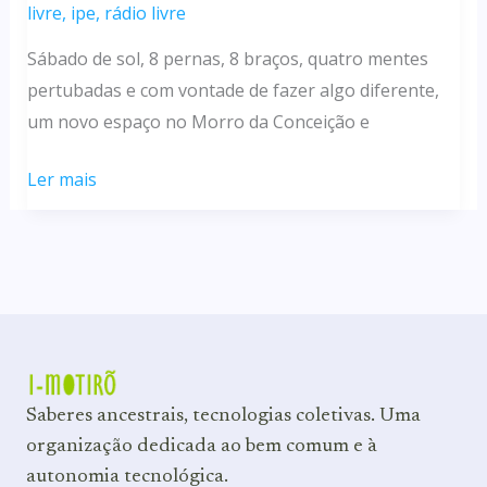
livre
,
ipe
,
rádio livre
Sábado de sol, 8 pernas, 8 braços, quatro mentes
pertubadas e com vontade de fazer algo diferente,
um novo espaço no Morro da Conceição e
1º
Ler mais
Mutirão
do
IP://
4.0
Beta
Saberes ancestrais, tecnologias coletivas. Uma
organização dedicada ao bem comum e à
autonomia tecnológica.