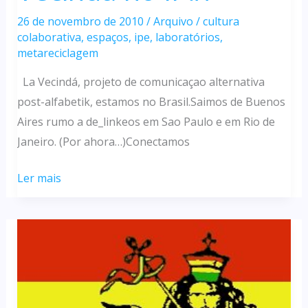
26 de novembro de 2010
/
Arquivo
/
cultura
colaborativa
,
espaços
,
ipe
,
laboratórios
,
metareciclagem
La Vecindá, projeto de comunicaçao alternativa
post-alfabetik, estamos no Brasil.Saimos de Buenos
Aires rumo a de_linkeos em Sao Paulo e em Rio de
Janeiro. (Por ahora…)Conectamos
Chamado
Ler mais
do
La
Vecindá
no
IP://