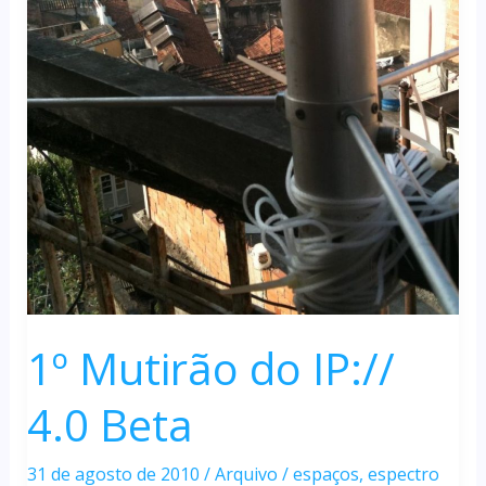
1º Mutirão do IP://
4.0 Beta
31 de agosto de 2010
/
Arquivo
/
espaços
,
espectro