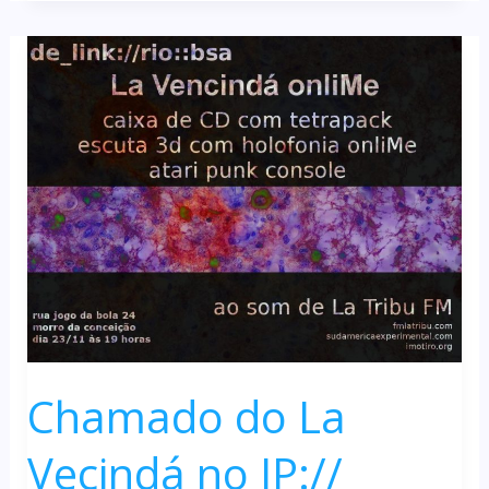
à
Obra
Chamado do La
Vecindá no IP://