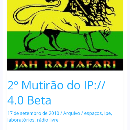
2º Mutirão do IP://
4.0 Beta
17 de setembro de 2010
/
Arquivo
/
espaços
,
ipe
,
laboratórios
,
rádio livre