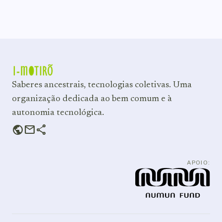
participa
de
Série
de
Colóquios
Política
Saberes ancestrais, tecnologias coletivas. Uma
Cultural
organização dedicada ao bem comum e à
autonomia tecnológica.
public
mail
share
APOIO: