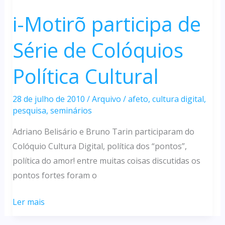
i-Motirõ participa de
Série de Colóquios
Política Cultural
28 de julho de 2010
/
Arquivo
/
afeto
,
cultura digital
,
pesquisa
,
seminários
Adriano Belisário e Bruno Tarin participaram do
Colóquio Cultura Digital, política dos “pontos”,
política do amor! entre muitas coisas discutidas os
pontos fortes foram o
i-
Ler mais
Motirõ