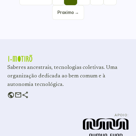
Proximo →
Saberes ancestrais, tecnologias coletivas. Uma
organização dedicada ao bem comum e à
autonomia tecnológica.
public
mail
share
APOIO: