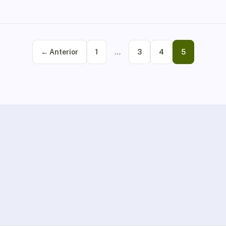
← Anterior
1
…
3
4
5