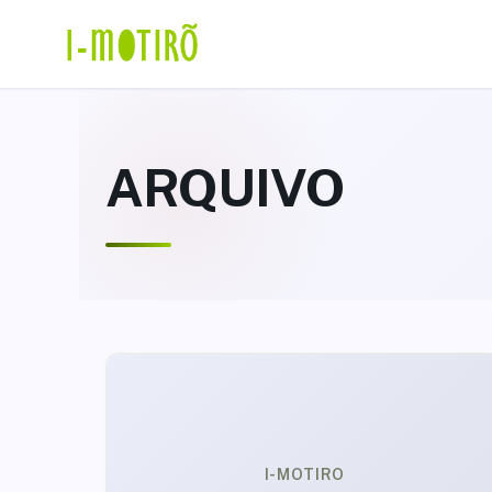
Ir
para
o
conteúdo
ARQUIVO
I-MOTIRO