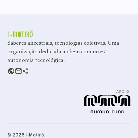
Saberes ancestrais, tecnologias coletivas. Uma
organização dedicada ao bem comum e à
autonomia tecnológica.
public
mail
share
APOIO:
© 2026 i-Motirõ.